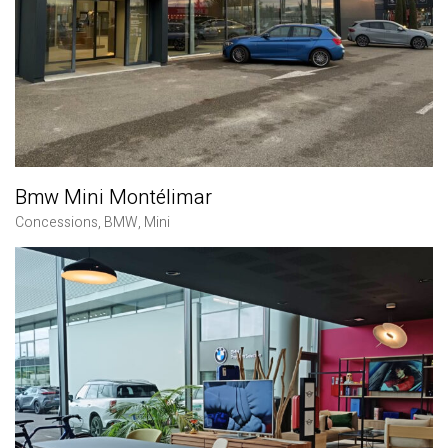
Bmw Mini Montélimar
Concessions
,
BMW
,
Mini