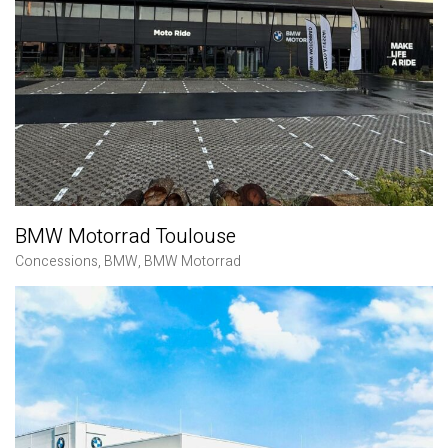
BMW Motorrad Toulouse
Concessions
,
BMW
,
BMW Motorrad