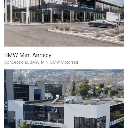
BMW Mini Annecy
Concessions
,
BMW
,
Mini
,
BMW Motorrad