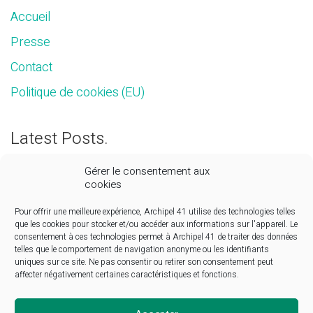
Accueil
Presse
Contact
Politique de cookies (EU)
Latest Posts.
Concession automobile. La fin du temps des
Gérer le consentement aux
cookies
cathédrales
Yvelines. Centre Porsche à Poissy : le chantier a
Pour offrir une meilleure expérience, Archipel 41 utilise des technologies telles
que les cookies pour stocker et/ou accéder aux informations sur l'appareil. Le
démarré avec une livraison attendue fin 2022
consentement à ces technologies permet à Archipel 41 de traiter des données
telles que le comportement de navigation anonyme ou les identifiants
Centre Porsche Poissy
uniques sur ce site. Ne pas consentir ou retirer son consentement peut
affecter négativement certaines caractéristiques et fonctions.
Rossi
Pro L’argus.fr