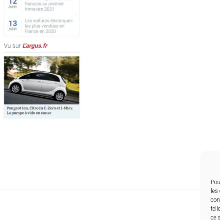
Pou
les
con
tel
ce 