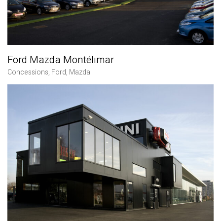
Ford Mazda Montélimar
Concessions
,
Ford
,
Mazda