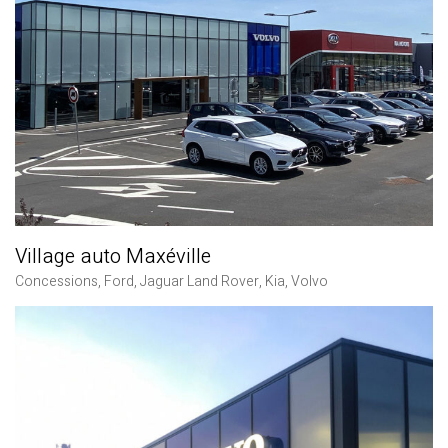
Village auto Maxéville
Concessions
,
Ford
,
Jaguar Land Rover
,
Kia
,
Volvo