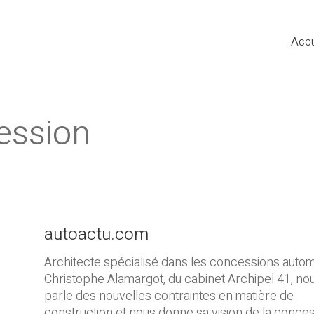
Accu
ession
autoactu.com
Architecte spécialisé dans les concessions autom
Christophe Alamargot, du cabinet Archipel 41, no
parle des nouvelles contraintes en matière de
construction et nous donne sa vision de la conce