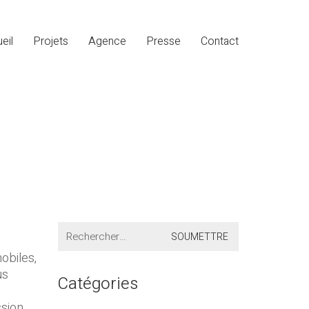
eil
Projets
Agence
Presse
Contact
Search
for:
obiles,
us
Catégories
ssion