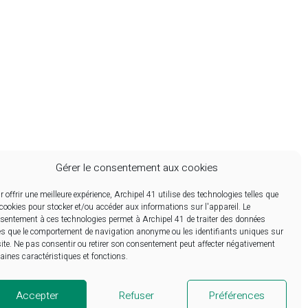
Gérer le consentement aux cookies
r offrir une meilleure expérience, Archipel 41 utilise des technologies telles que
 cookies pour stocker et/ou accéder aux informations sur l'appareil. Le
sentement à ces technologies permet à Archipel 41 de traiter des données
ALLPLAN Success Stories
les que le comportement de navigation anonyme ou les identifiants uniques sur
site. Ne pas consentir ou retirer son consentement peut affecter négativement
taines caractéristiques et fonctions.
Facebook
Instagram
LinkedIn
Accepter
Refuser
Préférences