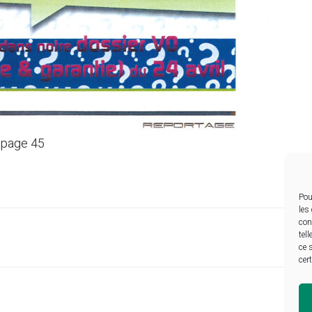
– page 45
Pou
les
con
tel
ce 
cer