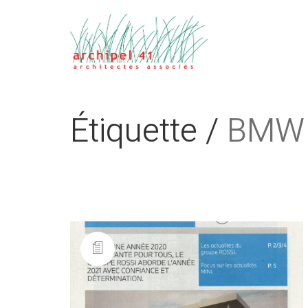
Étiquette /
BMW