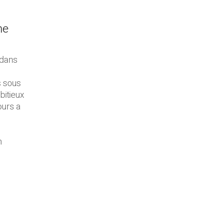
he
 dans
s sous
bitieux
ours a
n