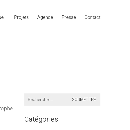
eil
Projets
Agence
Presse
Contact
Search
for:
stophe.
Catégories